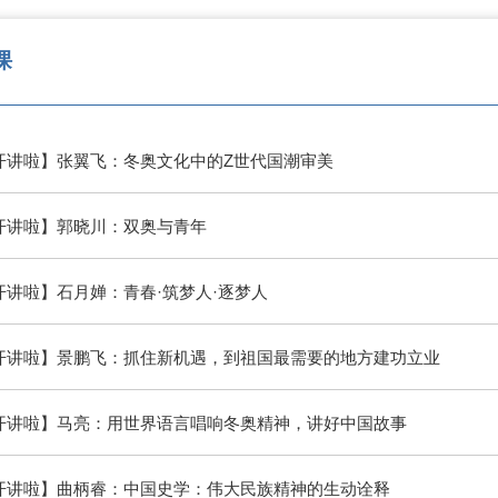
课
开讲啦】张翼飞：冬奥文化中的Z世代国潮审美
开讲啦】郭晓川：双奥与青年
开讲啦】石月婵：青春·筑梦人·逐梦人
开讲啦】景鹏飞：抓住新机遇，到祖国最需要的地方建功立业
开讲啦】马亮：用世界语言唱响冬奥精神，讲好中国故事
开讲啦】曲柄睿：中国史学：伟大民族精神的生动诠释