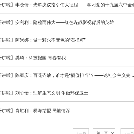
开讲啦】李晓倩：光辉决议指引伟大征程——学习党的十九届六中全会.
开讲啦】安利利：隐秘而伟大——红色谍战影视背后的英雄
开讲啦】阿米娜：做一颗永不变色的“石榴籽”
开讲啦】奚琦：科技报国 青春有我
讲啦】陈卿庆：百花齐放，谁才是“颜值担当”？——论社会主义先..
开讲啦】刘心怡：理解生态文明 争做环保卫士
开讲啦】肖胜利：彝海结盟 民族情深
上一页
下一页