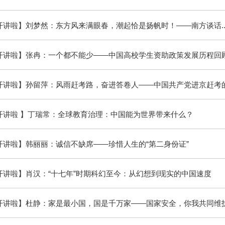
讲啦】刘梦然：东方风来满眼春，潮起恰是扬帆时！——​南方谈话..
开讲啦】张冉：一个都不能少——中国高校学生资助政策发展历程回
开讲啦】孙留萍：风雨赶考路，奋进答卷人——中国共产党进京赶考的.
开讲啦 】丁瑞常：全球教育治理：中国能为世界带来什么？
开讲啦】韩丽丽：诚信不缺席——珍惜人生的“第二身份证”
开讲啦】肖汉：“十七年”时期科幻至今：从幻想到现实的中国速度
开讲啦】杜静：家是最小国，国是千万家——国家安全，你我共同维